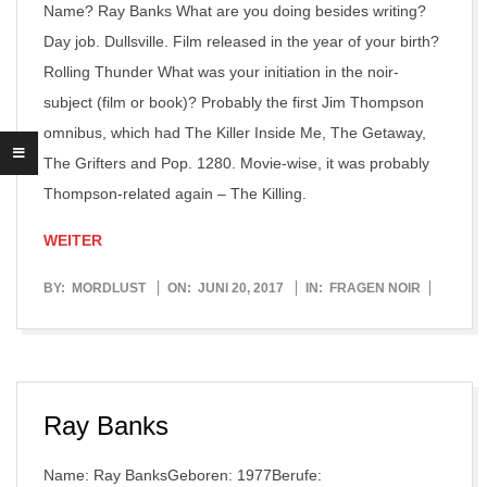
Name? Ray Banks What are you doing besides writing?
Day job. Dullsville. Film released in the year of your birth?
Rolling Thunder What was your initiation in the noir-
subject (film or book)? Probably the first Jim Thompson
omnibus, which had The Killer Inside Me, The Getaway,
The Grifters and Pop. 1280. Movie-wise, it was probably
Thompson-related again – The Killing.
WEITER
2017-
BY:
MORDLUST
ON:
JUNI 20, 2017
IN:
FRAGEN NOIR
06-
20
Ray Banks
Name: Ray BanksGeboren: 1977Berufe: