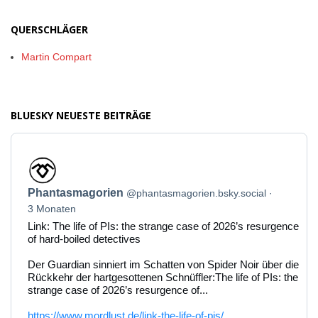
QUERSCHLÄGER
Martin Compart
BLUESKY NEUESTE BEITRÄGE
Beitrag
von
Phantasmagorien
Phantasmagorien
@phantasmagorien.bsky.social
auf
Bluesky
3 Monaten
ansehen
Link: The life of PIs: the strange case of 2026’s resurgence
of hard-boiled detectives
Der Guardian sinniert im Schatten von Spider Noir über die
Rückkehr der hartgesottenen Schnüffler:The life of PIs: the
strange case of 2026’s resurgence of...
https://www.mordlust.de/link-the-life-of-pis/