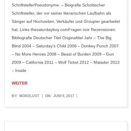
SchriftstellerPseudonyme: – Biografie Schottischer
Schriftsteller, der vor seiner literarischen Laufbahn als
Sänger auf Hochzeiten, Verkäufer und Groupier gearbeitet
hat. Links thesaturdayboy.comFragen noir Rezensionen
Bibliografie Deutscher Titel Originaltitel Jahr – The Big
Blind 2004 – Saturday’s Child 2006 – Donkey Punch 2007
– No More Heroes 2008 – Beast of Burden 2009 – Gun
2009 – California 2011 – Wolf Ticket 2012 – Matador 2013
– Inside
WEITER
2017-
BY:
MORDLUST
ON:
JUNI 9, 2017
06-
09