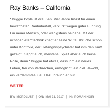
Ray Banks – California
Shuggie Boyle ist draußen. Vier Jahre Knast für einen
bewaffneten Raubüberfall, verkürzt wegen guter Führung.
Ein neuer Mensch, oder wenigstens beinahe. Mit der
richtigen Atemtechnik kriegt er seine Wutausbrüche schon
unter Kontrolle, der Gefängnispsychiater hat ihm den Kniff
gezeigt. Klappt auch, meistens. Spielt aber auch keine
Rolle, denn Shuggie hat etwas, dass ihm ein neues
Leben, frei von Verbrechen, ermöglicht: ein Ziel. Jawohl,
ein verdammtes Ziel. Dazu brauch er nur
WEITER
2017-
BY:
MORDLUST
ON:
MAI 21, 2017
IN:
ROMAN NOIR
05-
21