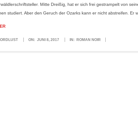
rwäldlerschriftsteller. Mitte Dreißig, hat er sich frei gestrampelt von sei
hen studiert. Aber den Geruch der Ozarks kann er nicht abstreifen. Er wi
ER
ORDLUST
ON:
JUNI 8, 2017
IN:
ROMAN NOIR