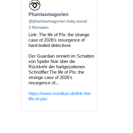
Beitrag
von
Phantasmagorien
Phantasmagorien
auf
Bluesky
@phantasmagorien.bsky.social
ansehen
3 Monaten
Link: The life of PIs: the strange
case of 2026’s resurgence of
hard-boiled detectives
Der Guardian sinniert im Schatten
von Spider Noir über die
Rückkehr der hartgesottenen
Schnüffler:The life of PIs: the
strange case of 2026’s
resurgence of...
https://www.mordlust.de/link-the-
life-of-pis/