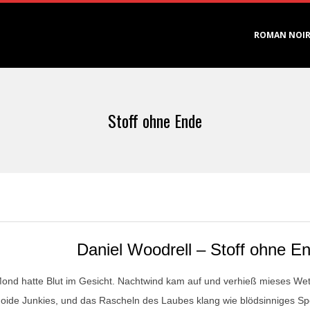
Primary
ROMAN NOI
Navigation
Menu
Stoff ohne Ende
Daniel Woodrell – Stoff ohne E
ond hatte Blut im Gesicht. Nachtwind kam auf und verhieß mieses Wett
oide Junkies, und das Rascheln des Laubes klang wie blödsinniges S