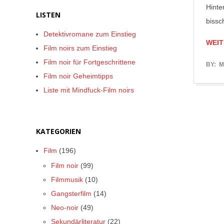
Hinte
LISTEN
bissc
Detektivromane zum Einstieg
WEIT
Film noirs zum Einstieg
Film noir für Fortgeschrittene
2017-
BY:
M
Film noir Geheimtipps
06-
Liste mit Mindfuck-Film noirs
08
KATEGORIEN
Film
(196)
Film noir
(99)
Filmmusik
(10)
Gangsterfilm
(14)
Neo-noir
(49)
Sekundärliteratur
(22)