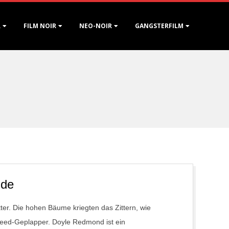
R
FILM NOIR
NEO-NOIR
GANGSTERFILM
nde
er. Die hohen Bäume kriegten das Zittern, wie
peed-Geplapper. Doyle Redmond ist ein