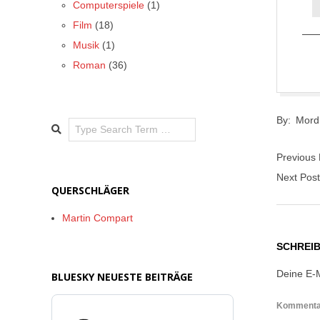
Computerspiele
(1)
Film
(18)
Musik
(1)
Roman
(36)
2017-
By:
Mord
05-
Search
17
Previous
Next Pos
QUERSCHLÄGER
Martin Compart
SCHREI
Deine E-M
BLUESKY NEUESTE BEITRÄGE
Komment