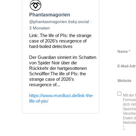
Beitrag
von
Phantasmagorien
Phantasmagorien
auf
Bluesky
@phantasmagorien.bsky.social
ansehen
3 Monaten
Link: The life of PIs: the strange
case of 2026’s resurgence of
hard-boiled detectives
Name
*
Der Guardian sinniert im Schatten
von Spider Noir über die
E-Mail-Ad
Rückkehr der hartgesottenen
Schnüffler:The life of PIs: the
strange case of 2026’s
Website
resurgence of...
https://www.mordlust.de/link-the-
Mit der
Formula
life-of-pis/
dich mit
Speich
Verarbe
Daten d
Website
*