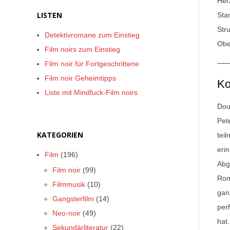
Her
LISTEN
Sta
Str
Detektivromane zum Einstieg
Ober
Film noirs zum Einstieg
Film noir für Fortgeschrittene
Film noir Geheimtipps
Ko
Liste mit Mindfuck-Film noirs
Dou
Pet
KATEGORIEN
tei
eri
Film
(196)
Abg
Film noir
(99)
Rom
Filmmusik
(10)
gan
Gangsterfilm
(14)
per
Neo-noir
(49)
hat
Sekundärliteratur
(22)