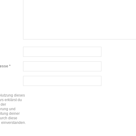
resse
*
 Nutzung dieses
rs erklärst du
 der
erung und
itung deiner
urch diese
 einverstanden.