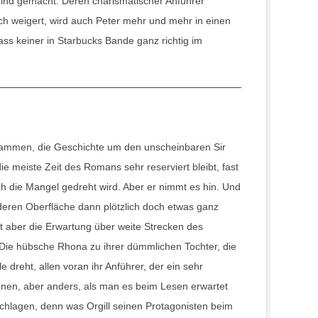
ind gemacht. Deren charismatischer Anführer
ich weigert, wird auch Peter mehr und mehr in einen
ss keiner in Starbucks Bande ganz richtig im
Flammen
, die Geschichte um den unscheinbaren Sir
e meiste Zeit des Romans sehr reserviert bleibt, fast
ch die Mangel gedreht wird. Aber er nimmt es hin. Und
eren Oberfläche dann plötzlich doch etwas ganz
kt aber die Erwartung über weite Strecken des
Die hübsche Rhona zu ihrer dümmlichen Tochter, die
dreht, allen voran ihr Anführer, der ein sehr
Bahnen, aber anders, als man es beim Lesen erwartet
hlagen, denn was Orgill seinen Protagonisten beim