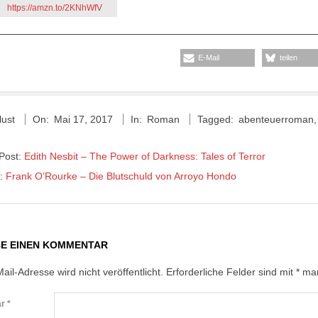
https://amzn.to/2KNhWfV
E-Mail
teilen
lust
On:
Mai 17, 2017
In:
Roman
Tagged:
abenteuerroman
 Post:
Edith Nesbit – The Power of Darkness: Tales of Terror
t:
Frank O’Rourke – Die Blutschuld von Arroyo Hondo
BE EINEN KOMMENTAR
ail-Adresse wird nicht veröffentlicht.
Erforderliche Felder sind mit
*
mar
ar
*