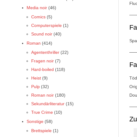
Flu
Media noir
(46)
Comics
(5)
Computerspiele
(1)
Fa
Sound noir
(40)
Spa
Roman
(414)
Agententhriller
(22)
Fragen noir
(7)
Fa
Hard-boiled
(118)
Heist
(9)
Töd
Pulp
(32)
Orig
Roman noir
(180)
Dou
Sekundärliteratur
(15)
True Crime
(10)
Z
Sonstige
(58)
Brettspiele
(1)