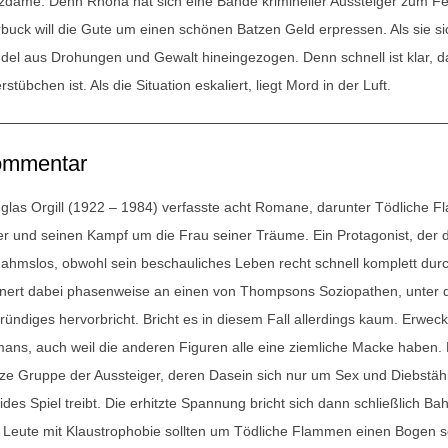
zdame. Denn Rhona hat sich eine Bande krimineller Aussteiger zum Fe
rbuck will die Gute um einen schönen Batzen Geld erpressen. Als sie s
udel aus Drohungen und Gewalt hineingezogen. Denn schnell ist klar, da
stübchen ist. Als die Situation eskaliert, liegt Mord in der Luft.
mmentar
glas Orgill (1922 – 1984) verfasste acht Romane, darunter
Tödliche 
er und seinen Kampf um die Frau seiner Träume. Ein Protagonist, der di
lnahmslos, obwohl sein beschauliches Leben recht schnell komplett dur
nnert dabei phasenweise an einen von Thompsons Soziopathen, unter d
ründiges hervorbricht. Bricht es in diesem Fall allerdings kaum. Erwec
ans, auch weil die anderen Figuren alle eine ziemliche Macke haben. 
ze Gruppe der Aussteiger, deren Dasein sich nur um Sex und Diebstähle 
fides Spiel treibt. Die erhitzte Spannung bricht sich dann schließlich 
. Leute mit Klaustrophobie sollten um
Tödliche Flammen
einen Bogen sc