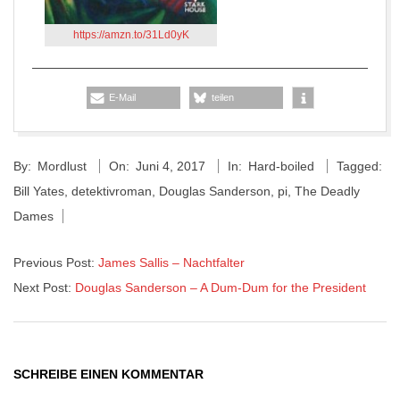
https://amzn.to/31Ld0yK
E-Mail
teilen
2017-
By:
Mordlust
On:
Juni 4, 2017
In:
Hard-boiled
Tagged:
06-
Bill Yates
,
detektivroman
,
Douglas Sanderson
,
pi
,
The Deadly
04
Dames
Previous Post:
James Sallis – Nachtfalter
Next Post:
Douglas Sanderson – A Dum-Dum for the President
SCHREIBE EINEN KOMMENTAR