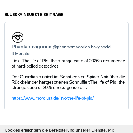
BLUESKY NEUESTE BEITRÄGE
Beitrag
von
Phantasmagorien
Phantasmagorien
@phantasmagorien.bsky.social
auf
Bluesky
3 Monaten
ansehen
Link: The life of PIs: the strange case of 2026’s resurgence
of hard-boiled detectives
Der Guardian sinniert im Schatten von Spider Noir über die
Rückkehr der hartgesottenen Schnüffler:The life of PIs: the
strange case of 2026’s resurgence of...
https://www.mordlust.de/link-the-life-of-pis/
Cookies erleichtern die Bereitstellung unserer Dienste. Mit