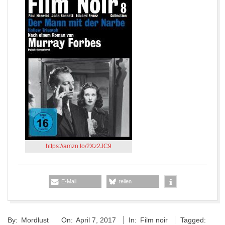
https://amzn.to/2Xz2JC9
E-Mail
teilen
2017-
By:
Mordlust
On:
April 7, 2017
In:
Film noir
Tagged:
04-