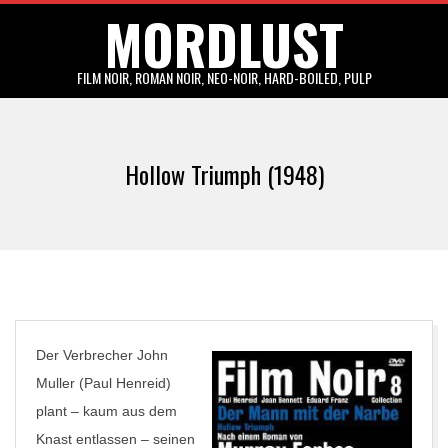
MORDLUST
Skip
to
content
FILM NOIR, ROMAN NOIR, NEO-NOIR, HARD-BOILED, PULP
Primary
Navigation
Hollow Triumph (1948)
Menu
Der Verbrecher John
Muller (Paul Henreid)
plant – kaum aus dem
Knast entlassen – seinen