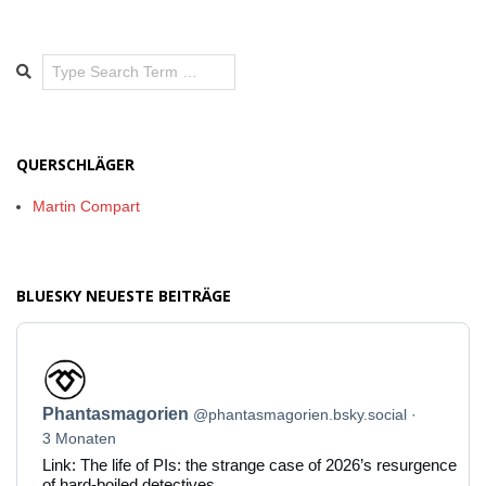
Search
QUERSCHLÄGER
Martin Compart
BLUESKY NEUESTE BEITRÄGE
Beitrag
von
Phantasmagorien
Phantasmagorien
@phantasmagorien.bsky.social
auf
Bluesky
3 Monaten
ansehen
Link: The life of PIs: the strange case of 2026’s resurgence
of hard-boiled detectives