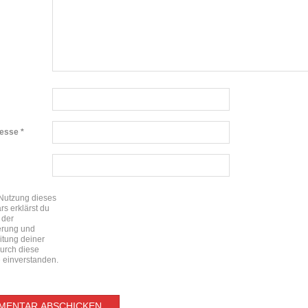
resse
*
 Nutzung dieses
rs erklärst du
 der
erung und
itung deiner
urch diese
 einverstanden.