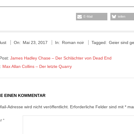
E-Mail
teilen
lust
On:
Mai 23, 2017
In:
Roman noir
Tagged:
Geier sind g
 Post:
James Hadley Chase – Der Schlächter von Dead End
t:
Max Allan Collins – Der letzte Quarry
BE EINEN KOMMENTAR
ail-Adresse wird nicht veröffentlicht.
Erforderliche Felder sind mit
*
mar
ar
*