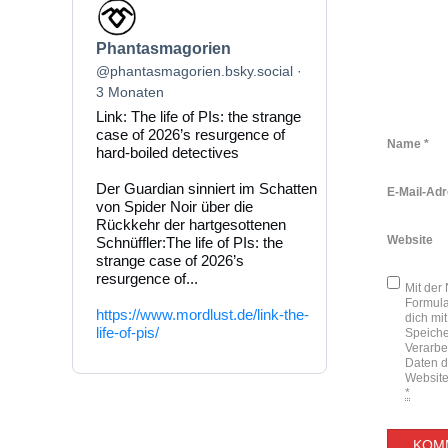
Beitrag
von
Phantasmagorien
Phantasmagorien
auf
Bluesky
@phantasmagorien.bsky.social
ansehen
3 Monaten
Link: The life of PIs: the strange
case of 2026’s resurgence of
Name
*
hard-boiled detectives
Der Guardian sinniert im Schatten
E-Mail-Ad
von Spider Noir über die
Rückkehr der hartgesottenen
Website
Schnüffler:The life of PIs: the
strange case of 2026’s
resurgence of...
Mit der
Formula
https://www.mordlust.de/link-the-
dich mit
life-of-pis/
Speich
Verarbe
Daten d
Website
*