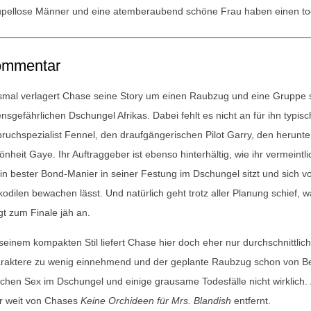
upellose Männer und eine atemberaubend schöne Frau haben einen to
mmentar
smal verlagert Chase seine Story um einen Raubzug und eine Gruppe s
ensgefährlichen Dschungel Afrikas. Dabei fehlt es nicht an für ihn typi
bruchspezialist Fennel, den draufgängerischen Pilot Garry, den heru
önheit Gaye. Ihr Auftraggeber ist ebenso hinterhältig, wie ihr vermeintl
 in bester Bond-Manier in seiner Festung im Dschungel sitzt und sich
kodilen bewachen lässt. Und natürlich geht trotz aller Planung schief, 
gt zum Finale jäh an.
seinem kompakten Stil liefert Chase hier doch eher nur durchschnittliche
raktere zu wenig einnehmend und der geplante Raubzug schon von Begi
schen Sex im Dschungel und einige grausame Todesfälle nicht wirklich.
r weit von Chases
Keine Orchideen für Mrs. Blandish
entfernt.