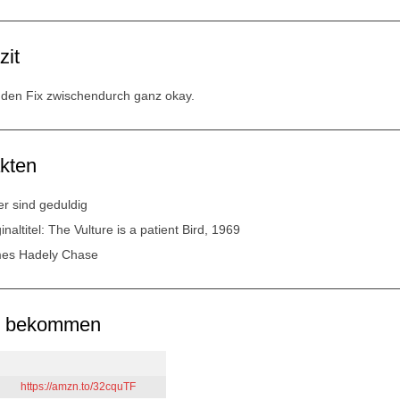
zit
 den Fix zwischendurch ganz okay.
kten
er sind geduldig
inaltitel: The Vulture is a patient Bird, 1969
es Hadely Chase
u bekommen
https://amzn.to/32cquTF