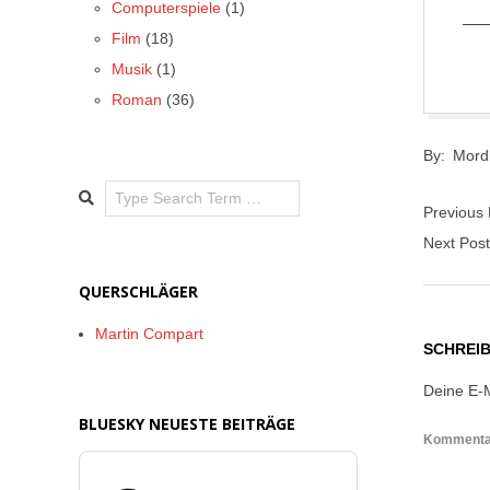
Computerspiele
(1)
Film
(18)
Musik
(1)
Roman
(36)
2017-
By:
Mord
05-
Search
23
Previous
Next Pos
QUERSCHLÄGER
Martin Compart
SCHREI
Deine E-M
BLUESKY NEUESTE BEITRÄGE
Komment