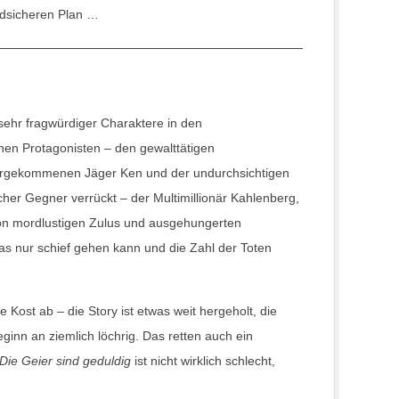
dsicheren Plan …
ehr fragwürdiger Charaktere in den
schen Protagonisten – den gewalttätigen
ntergekommenen Jäger Ken und der undurchsichtigen
icher Gegner verrückt – der Multimillionär Kahlenberg,
 von mordlustigen Zulus und ausgehungerten
was nur schief gehen kann und die Zahl der Toten
 Kost ab – die Story ist etwas weit hergeholt, die
nn an ziemlich löchrig. Das retten auch ein
Die Geier sind geduldig
ist nicht wirklich schlecht,