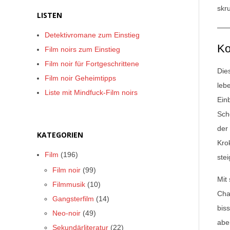
skr
LISTEN
Detektivromane zum Einstieg
Ko
Film noirs zum Einstieg
Film noir für Fortgeschrittene
Die
Film noir Geheimtipps
leb
Liste mit Mindfuck-Film noirs
Ein
Sch
der
KATEGORIEN
Kro
Film
(196)
stei
Film noir
(99)
Mit 
Filmmusik
(10)
Cha
Gangsterfilm
(14)
bis
Neo-noir
(49)
abe
Sekundärliteratur
(22)