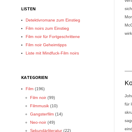
ver
LISTEN
sic
Mon
Detektivromane zum Einstieg
McG
Film noirs zum Einstieg
wir
Film noir für Fortgeschrittene
Film noir Geheimtipps
Liste mit Mindfuck-Film noirs
KATEGORIEN
Ko
Film
(196)
Joh
Film noir
(99)
für
Filmmusik
(10)
skr
Gangsterfilm
(14)
sag
Neo-noir
(49)
ein
Sekundärliteratur
(22)