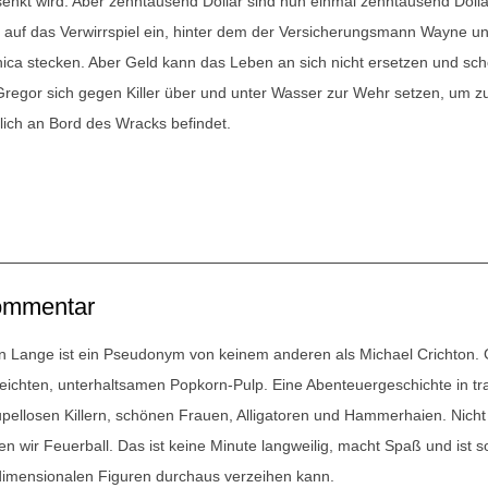
senkt wird. Aber zehntausend Dollar sind nun einmal zehntausend Dollar
h auf das Verwirrspiel ein, hinter dem der Versicherungsmann Wayne u
ica stecken. Aber Geld kann das Leben an sich nicht ersetzen und sc
regor sich gegen Killer über und unter Wasser zur Wehr setzen, um zu
klich an Bord des Wracks befindet.
mmentar
n Lange ist ein Pseudonym von keinem anderen als Michael Crichton.
 leichten, unterhaltsamen Popkorn-Pulp. Eine Abenteuergeschichte in 
upellosen Killern, schönen Frauen, Alligatoren und Hammerhaien. Nicht 
en wir
Feuerball
. Das ist keine Minute langweilig, macht Spaß und ist s
dimensionalen Figuren durchaus verzeihen kann.