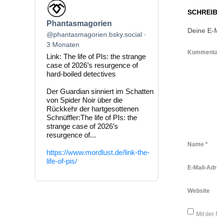
Beitrag
von
SCHREI
Phantasmagorien
Phantasmagorien
auf
Deine E-M
Bluesky
@phantasmagorien.bsky.social
ansehen
3 Monaten
Komment
Link: The life of PIs: the strange
case of 2026’s resurgence of
hard-boiled detectives
Der Guardian sinniert im Schatten
von Spider Noir über die
Rückkehr der hartgesottenen
Schnüffler:The life of PIs: the
strange case of 2026’s
resurgence of...
Name
*
https://www.mordlust.de/link-the-
life-of-pis/
E-Mail-Ad
Website
Mit der