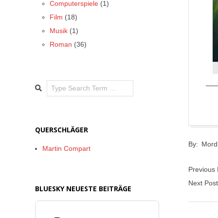
Computerspiele
(1)
Film
(18)
Musik
(1)
Roman
(36)
Search
QUERSCHLÄGER
2017-
By:
Mord
05-
Martin Compart
26
Previous
Next Pos
BLUESKY NEUESTE BEITRÄGE