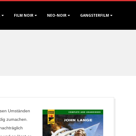
R
FILM NOIR
NEO-NOIR
GANGSTERFILM
iösen Umständen
ndig zumachen.
 nachträglich