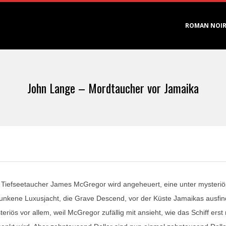
Primary
ROMAN NOI
Navigation
Menu
John Lange – Mordtaucher vor Jamaika
 Tiefseetaucher James McGregor wird angeheuert, eine unter myster
unkene Luxusjacht, die Grave Descend, vor der Küste Jamaikas ausfi
eriös vor allem, weil McGregor zufällig mit ansieht, wie das Schiff erst