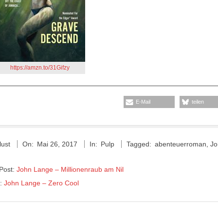
https://amzn.to/31Gifzy
E-Mail
teilen
lust
On:
Mai 26, 2017
In:
Pulp
Tagged:
abenteuerroman
,
Jo
 Post:
John Lange – Millionenraub am Nil
t:
John Lange – Zero Cool