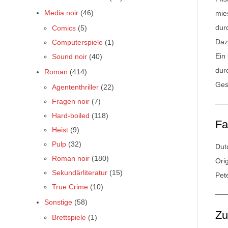
Media noir
(46)
mies
dur
Comics
(5)
Daz
Computerspiele
(1)
Ein
Sound noir
(40)
dur
Roman
(414)
Ges
Agententhriller
(22)
Fragen noir
(7)
Hard-boiled
(118)
Fa
Heist
(9)
Pulp
(32)
Dut
Roman noir
(180)
Orig
Sekundärliteratur
(15)
Pet
True Crime
(10)
Sonstige
(58)
Z
Brettspiele
(1)