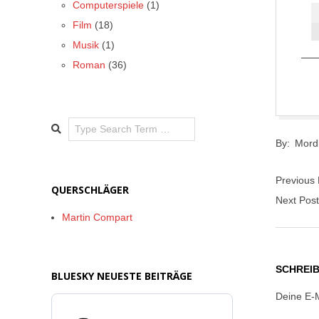
Computerspiele
(1)
Film
(18)
Musik
(1)
Roman
(36)
Search
2017-
By:
Mord
05-
31
Previous
QUERSCHLÄGER
Next Pos
Martin Compart
SCHREI
BLUESKY NEUESTE BEITRÄGE
Deine E-M