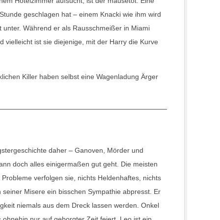
einem Hotelzimmer aufsucht, ist der mausetot. Eine
 Stunde geschlagen hat – einem Knacki wie ihm wird
ht unter. Während er als Rausschmeißer in Miami
vielleicht ist sie diejenige, mit der Harry die Kurve
irklichen Killer haben selbst eine Wagenladung Ärger
stergeschichte daher – Ganoven, Mörder und
ann doch alles einigermaßen gut geht. Die meisten
 Probleme verfolgen sie, nichts Heldenhaftes, nichts
en seiner Misere ein bisschen Sympathie abpresst. Er
igkeit niemals aus dem Dreck lassen werden. Onkel
ohnehin nur auf geborgter Zeit feiert. Leo ist ein