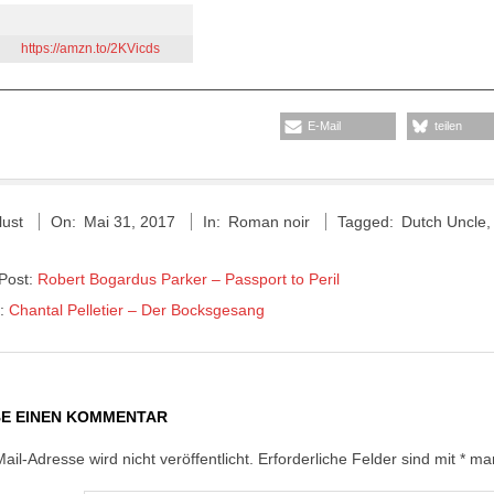
https://amzn.to/2KVicds
E-Mail
teilen
lust
On:
Mai 31, 2017
In:
Roman noir
Tagged:
Dutch Uncle
 Post:
Robert Bogardus Parker – Passport to Peril
t:
Chantal Pelletier – Der Bocksgesang
BE EINEN KOMMENTAR
ail-Adresse wird nicht veröffentlicht.
Erforderliche Felder sind mit
*
mar