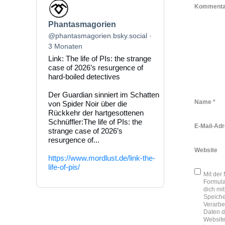
Beitrag
Komment
von
Phantasmagorien
Phantasmagorien
auf
Bluesky
@phantasmagorien.bsky.social
ansehen
3 Monaten
Link: The life of PIs: the strange
case of 2026’s resurgence of
hard-boiled detectives
Der Guardian sinniert im Schatten
Name
*
von Spider Noir über die
Rückkehr der hartgesottenen
Schnüffler:The life of PIs: the
E-Mail-Ad
strange case of 2026’s
resurgence of...
Website
https://www.mordlust.de/link-the-
life-of-pis/
Mit der
Formula
dich mit
Speich
Verarbe
Daten d
Website