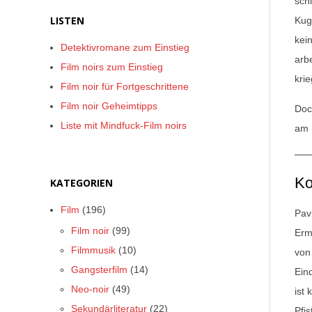
sch
LISTEN
Kug
kei
Detektivromane zum Einstieg
arbe
Film noirs zum Einstieg
kri
Film noir für Fortgeschrittene
Film noir Geheimtipps
Doc
Liste mit Mindfuck-Film noirs
am H
Ko
KATEGORIEN
Film
(196)
Pav
Film noir
(99)
Erm
Filmmusik
(10)
von
Gangsterfilm
(14)
Ein
Neo-noir
(49)
ist
Sekundärliteratur
(22)
Pfi