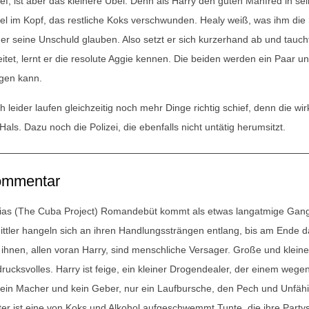
ief, ist aber das kleinere Übel. Denn als Harry den guten Manfred in s
el im Kopf, das restliche Koks verschwunden. Healy weiß, was ihm die
ner seine Unschuld glauben. Also setzt er sich kurzerhand ab und tauc
itet, lernt er die resolute Aggie kennen. Die beiden werden ein Paar und 
egen kann.
h leider laufen gleichzeitig noch mehr Dinge richtig schief, denn die w
als. Dazu noch die Polizei, die ebenfalls nicht untätig herumsitzt.
mmentar
ias (The Cuba Project) Romandebüt kommt als etwas langatmige Gang
ittler hangeln sich an ihren Handlungssträngen entlang, bis am Ende d
 ihnen, allen voran Harry, sind menschliche Versager. Große und kleine
drucksvolles. Harry ist feige, ein kleiner Drogendealer, der einem weg
 kein Macher und kein Geber, nur ein Laufbursche, den Pech und Unfäh
ster ist eine von Koks und Alkohol aufgeschwemmt Tunte, die ihre Partys 