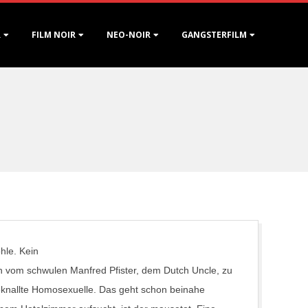
R
FILM NOIR
NEO-NOIR
GANGSTERFILM
hle. Kein
ch vom schwulen Manfred Pfister, dem Dutch Uncle, zu
eknallte Homosexuelle. Das geht schon beinahe