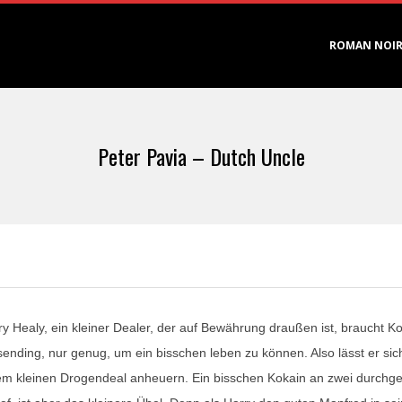
Primary
ROMAN NOI
Navigation
Menu
Peter Pavia – Dutch Uncle
ry Healy, ein kleiner Dealer, der auf Bewährung draußen ist, braucht Ko
sending, nur genug, um ein bisschen leben zu können. Also lässt er si
em kleinen Drogendeal anheuern. Ein bisschen Kokain an zwei durchg