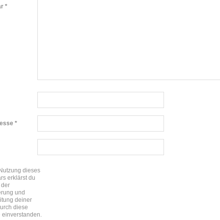
ar
*
resse
*
 Nutzung dieses
rs erklärst du
 der
erung und
itung deiner
urch diese
 einverstanden.