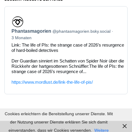
Beitrag
von
Phantasmagorien
Phantasmagorien
@phantasmagorien.bsky.social
auf
Bluesky
3 Monaten
ansehen
Link: The life of PIs: the strange case of 2026’s resurgence
of hard-boiled detectives
Der Guardian sinniert im Schatten von Spider Noir über die
Rückkehr der hartgesottenen Schnüffler:The life of PIs: the
strange case of 2026’s resurgence of...
https://www.mordlust.de/link-the-life-of-pis/
Cookies erleichtern die Bereitstellung unserer Dienste. Mit
der Nutzung unserer Dienste erklären Sie sich damit
einverstanden, dass wir Cookies verwenden.
Weitere