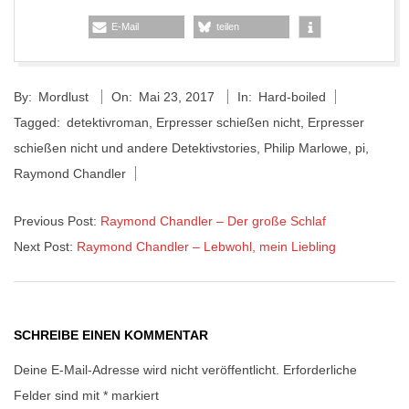
E-Mail
teilen
2017-
By:
Mordlust
On:
Mai 23, 2017
In:
Hard-boiled
05-
Tagged:
detektivroman
,
Erpresser schießen nicht
,
Erpresser
23
schießen nicht und andere Detektivstories
,
Philip Marlowe
,
pi
,
Raymond Chandler
Previous Post:
Raymond Chandler – Der große Schlaf
Next Post:
Raymond Chandler – Lebwohl, mein Liebling
SCHREIBE EINEN KOMMENTAR
Deine E-Mail-Adresse wird nicht veröffentlicht.
Erforderliche
Felder sind mit
*
markiert