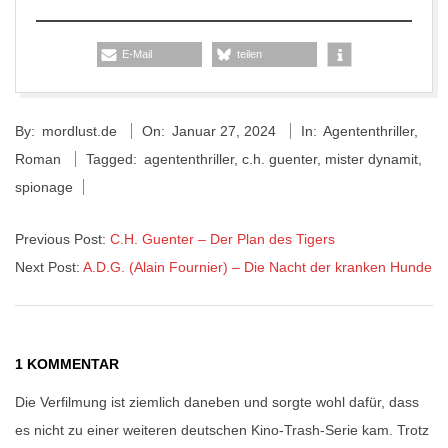
E-Mail
teilen
2024-
By:
mordlust.de
On:
Januar 27, 2024
In:
Agententhriller
,
01-
Roman
Tagged:
agententhriller
,
c.h. guenter
,
mister dynamit
,
27
spionage
Previous Post:
C.H. Guenter – Der Plan des Tigers
Next Post:
A.D.G. (Alain Fournier) – Die Nacht der kranken Hunde
1 KOMMENTAR
Die Verfilmung ist ziemlich daneben und sorgte wohl dafür, dass
es nicht zu einer weiteren deutschen Kino-Trash-Serie kam. Trotz