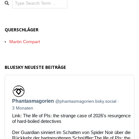
Search
QUERSCHLÄGER
Martin Compart
BLUESKY NEUESTE BEITRÄGE
Beitrag
von
Phantasmagorien
Phantasmagorien
@phantasmagorien.bsky.social
auf
Bluesky
3 Monaten
ansehen
Link: The life of PIs: the strange case of 2026’s resurgence
of hard-boiled detectives
Der Guardian sinniert im Schatten von Spider Noir über die
Rückkehr der hartgesottenen Schnüffler:The life of PIs: the