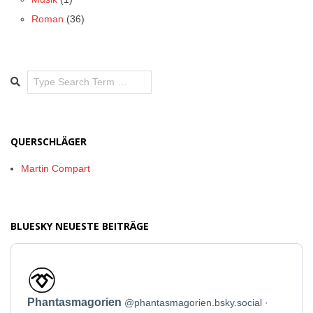
Roman
(36)
Search
QUERSCHLÄGER
Martin Compart
BLUESKY NEUESTE BEITRÄGE
Beitrag
von
Phantasmagorien
Phantasmagorien
@phantasmagorien.bsky.social
auf