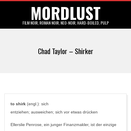
MORDLUST
Skip
to
content
FILM NOIR, ROMAN NOIR, NEO-NOIR, HARD-BOILED, PULP
Primary
Navigation
Chad Taylor – Shirker
Menu
to shirk
(engl.): sich
entziehen; ausweichen; sich vor etwas drücken
Ellerslie Penrose, ein junger Finanzmakler, ist der einzige