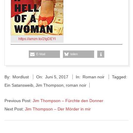
https://amzn.to/2IgDEYl
E-Mail
teilen
2017-
By:
Mordlust
On:
Juni 5, 2017
In:
Roman noir
Tagged:
06-
Ein Satansweib
,
Jim Thompson
,
roman noir
05
Previous Post:
Jim Thompson – Fürchte den Donner
Next Post:
Jim Thompson – Der Mörder in mir