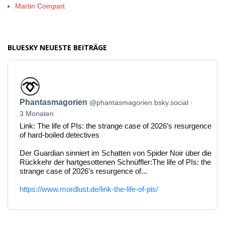
Martin Compart
BLUESKY NEUESTE BEITRÄGE
Beitrag
von
Phantasmagorien
Phantasmagorien
@phantasmagorien.bsky.social
auf
Bluesky
3 Monaten
ansehen
Link: The life of PIs: the strange case of 2026’s resurgence
of hard-boiled detectives
Der Guardian sinniert im Schatten von Spider Noir über die
Rückkehr der hartgesottenen Schnüffler:The life of PIs: the
strange case of 2026’s resurgence of...
https://www.mordlust.de/link-the-life-of-pis/