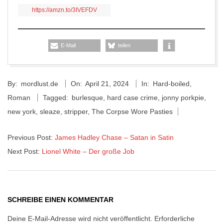
https://amzn.to/3IVEFDV
E-Mail
teilen
2024-
By:
mordlust.de
On:
April 21, 2024
In:
Hard-boiled
,
04-
Roman
Tagged:
burlesque
,
hard case crime
,
jonny porkpie
,
21
new york
,
sleaze
,
stripper
,
The Corpse Wore Pasties
Previous Post:
James Hadley Chase – Satan in Satin
Next Post:
Lionel White – Der große Job
SCHREIBE EINEN KOMMENTAR
Deine E-Mail-Adresse wird nicht veröffentlicht.
Erforderliche