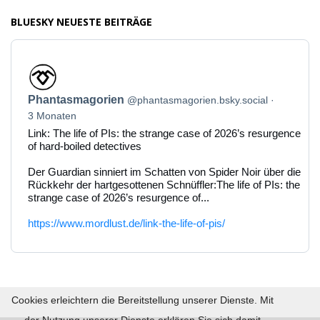
BLUESKY NEUESTE BEITRÄGE
Beitrag
von
Phantasmagorien
Phantasmagorien
@phantasmagorien.bsky.social
auf
Bluesky
3 Monaten
ansehen
Link: The life of PIs: the strange case of 2026’s resurgence
of hard-boiled detectives
Der Guardian sinniert im Schatten von Spider Noir über die
Rückkehr der hartgesottenen Schnüffler:The life of PIs: the
strange case of 2026’s resurgence of...
https://www.mordlust.de/link-the-life-of-pis/
Cookies erleichtern die Bereitstellung unserer Dienste. Mit