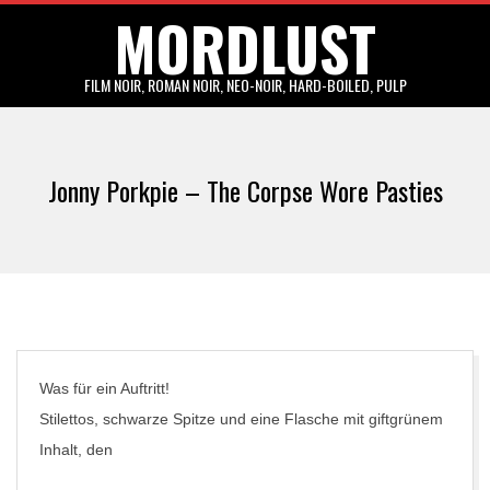
MORDLUST
Skip
to
content
FILM NOIR, ROMAN NOIR, NEO-NOIR, HARD-BOILED, PULP
Primary
Navigation
Jonny Porkpie – The Corpse Wore Pasties
Menu
Was für ein Auftritt!
Stilettos, schwarze Spitze und eine Flasche mit giftgrünem
Inhalt, den