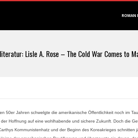
Primary
ROMAN 
Navigation
Menu
iteratur: Lisle A. Rose – The Cold War Comes to M
den 50er Jahren schwelgte die amerikanische Öffentlichkeit noch im Ta
 der Hoffnung auf eine wohlhabende und sichere Zukunft. Doch die Gef
arthys Kommunistenhatz und der Beginn des Koreakrieges schnitten jäh 