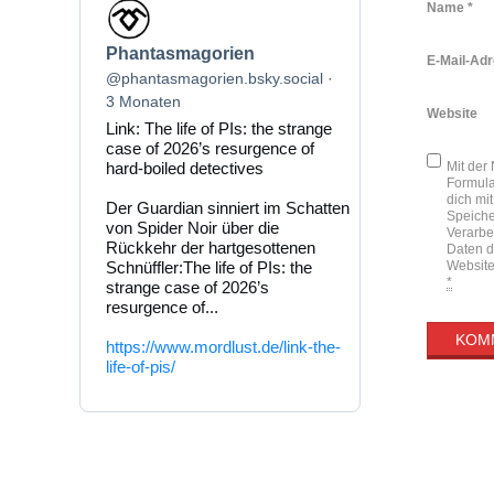
Beitrag
Name
*
von
Phantasmagorien
Phantasmagorien
auf
E-Mail-Ad
Bluesky
@phantasmagorien.bsky.social
ansehen
3 Monaten
Website
Link: The life of PIs: the strange
case of 2026’s resurgence of
Mit der
hard-boiled detectives
Formula
dich mit
Der Guardian sinniert im Schatten
Speich
von Spider Noir über die
Verarbe
Rückkehr der hartgesottenen
Daten d
Website
Schnüffler:The life of PIs: the
*
strange case of 2026’s
resurgence of...
https://www.mordlust.de/link-the-
life-of-pis/