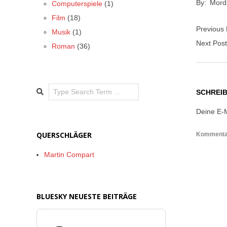
By:
Mord
Computerspiele
(1)
05-
Film
(18)
06
Previous
Musik
(1)
Next Pos
Roman
(36)
Search
SCHREI
Deine E-M
QUERSCHLÄGER
Komment
Martin Compart
BLUESKY NEUESTE BEITRÄGE