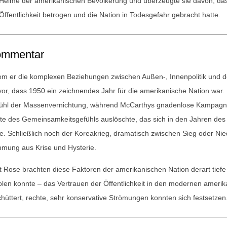
 Heime der amerikanischen Bevölkerung und überzeugte sie davon, das
 Öffentlichkeit betrogen und die Nation in Todesgefahr gebracht hatte.
mmentar
em er die komplexen Beziehungen zwischen Außen-, Innenpolitik und der
vor, dass 1950 ein zeichnendes Jahr für die amerikanische Nation wa
ühl der Massenvernichtung, während McCarthys gnadenlose Kampagne
te des Gemeinsamkeitsgefühls auslöschte, das sich in den Jahren des
te. Schließlich noch der Koreakrieg, dramatisch zwischen Sieg oder Niede
mmung aus Krise und Hysterie.
t Rose brachten diese Faktoren der amerikanischen Nation derart tiefe
olen konnte – das Vertrauen der Öffentlichkeit in den modernen ameri
chüttert, rechte, sehr konservative Strömungen konnten sich festsetzen