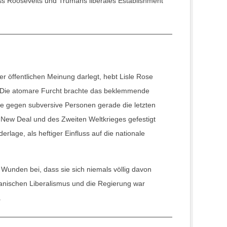
s Roosevelts und Trumans liberales Establishment
 öffentlichen Meinung darlegt, hebt Lisle Rose
r. Die atomare Furcht brachte das beklemmende
 gegen subversive Personen gerade die letzten
 New Deal und des Zweiten Weltkrieges gefestigt
rlage, als heftiger Einfluss auf die nationale
 Wunden bei, dass sie sich niemals völlig davon
kanischen Liberalismus und die Regierung war
.