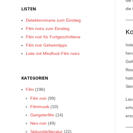
die
LISTEN
die
Detektivromane zum Einstieg
Film noirs zum Einstieg
Ko
Film noir für Fortgeschrittene
Ind
Film noir Geheimtipps
her
Liste mit Mindfuck-Film noirs
Gef
Res
KATEGORIEN
hat
Sti
Film
(196)
Film noir
(99)
Lau
Filmmusik
(10)
erh
Gangsterfilm
(14)
ers
Neo-noir
(49)
Sekundärliteratur
(22)