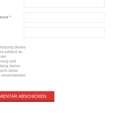
resse
*
 Nutzung dieses
rs erklärst du
 der
erung und
itung deiner
urch diese
 einverstanden.