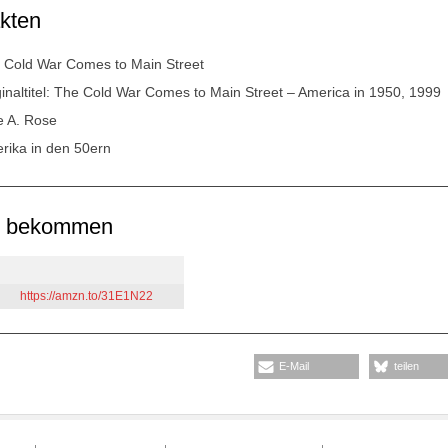
kten
 Cold War Comes to Main Street
ginaltitel: The Cold War Comes to Main Street – America in 1950, 1999
le A. Rose
rika in den 50ern
u bekommen
https://amzn.to/31E1N22
E-Mail
teilen