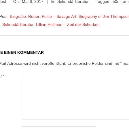
lust
On:
Mai 6, 2017
In:
Sekundärliteratur
Tagged:
50er
,
am
 Post:
Biografie: Robert Polito – Savage Art: Biography of Jim Thompso
t:
Sekundärliteratur: Lillian Hellman – Zeit der Schurken
BE EINEN KOMMENTAR
ail-Adresse wird nicht veröffentlicht.
Erforderliche Felder sind mit
*
mar
ar
*