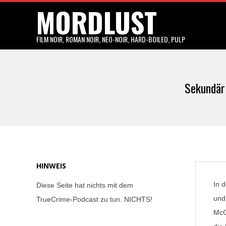
MORDLUST
Skip
to
content
FILM NOIR, ROMAN NOIR, NEO-NOIR, HARD-BOILED, PULP
Sekundärl
HINWEIS
In 
Diese Seite hat nichts mit dem
und
TrueCrime-Podcast zu tun. NICHTS!
McC