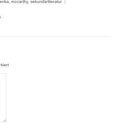
erika
,
mccarthy
,
sekundärliteratur
n
kiert