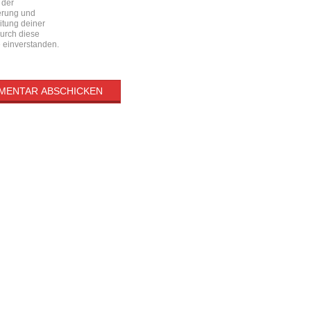
 der
erung und
itung deiner
urch diese
 einverstanden.