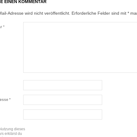
BE EINEN KOMMENTAR
ail-Adresse wird nicht veröffentlicht.
Erforderliche Felder sind mit
*
mar
ar
*
resse
*
 Nutzung dieses
rs erklärst du