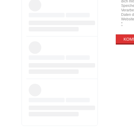
dich mit
Speich
Verarbe
Daten d
Website
*