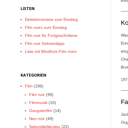
exis
LISTEN
Detektivromane zum Einstieg
Ko
Film noirs zum Einstieg
Was
Film noir für Fortgeschrittene
Eri
Film noir Geheimtipps
ein
Liste mit Mindfuck-Film noirs
Cha
Bro
KATEGORIEN
197
Film
(196)
Film noir
(99)
Fa
Filmmusik
(10)
Gangsterfilm
(14)
Jac
Neo-noir
(49)
Org
Sekundärliteratur
(22)