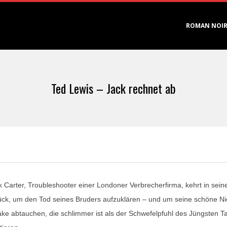
Primary
ROMAN NOI
Navigation
Menu
Ted Lewis – Jack rechnet ab
k Carter, Troubleshooter einer Londoner Verbrecherfirma, kehrt in sein
ück, um den Tod seines Bruders aufzuklären – und um seine schöne Nic
ake abtauchen, die schlimmer ist als der Schwefelpfuhl des Jüngsten Ta