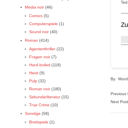
Ted
Media noir
(46)
Comics
(5)
Z
Computerspiele
(1)
Sound noir
(40)
Roman
(414)
Agententhriller
(22)
Fragen noir
(7)
Hard-boiled
(118)
2017-
Heist
(9)
By:
Mord
05-
Pulp
(32)
27
Roman noir
(180)
Previous
Sekundärliteratur
(15)
Next Pos
True Crime
(10)
Sonstige
(58)
Brettspiele
(1)