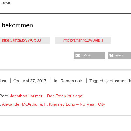
 Lewis
u bekommen
https://amzn.to/2WUfbB3
https://amzn.to/2WUoiBH
E-Mail
teilen
lust
On:
Mai 27, 2017
In:
Roman noir
Tagged:
jack carter
,
J
 Post:
Jonathan Latimer – Den Toten ist’s egal
t:
Alexander McArthur & H. Kingsley Long – No Mean City