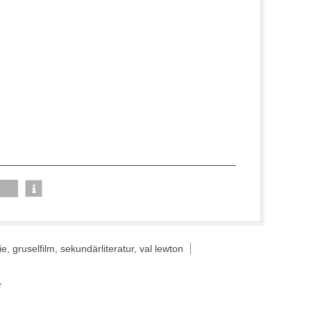
ie
,
gruselfilm
,
sekundärliteratur
,
val lewton
r