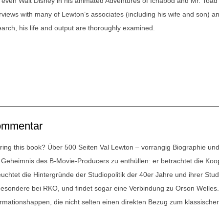
 even Walt Disney in his animated Adventures of Ichabod and Mr. Toad
erviews with many of Lewton’s associates (including his wife and son) a
earch, his life and output are thoroughly examined.
mmentar
ring this book?
Über 500 Seiten Val Lewton – vorrangig Biographie un
 Geheimnis des B-Movie-Producers zu enthüllen: er betrachtet die Koo
euchtet die Hintergründe der Studiopolitik der 40er Jahre und ihrer Stu
besondere bei RKO, und findet sogar eine Verbindung zu Orson Welles
ormationshappen, die nicht selten einen direkten Bezug zum klassischen