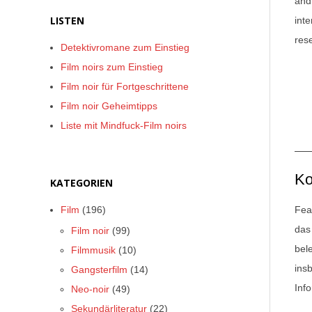
and
LISTEN
int
res
Detektivromane zum Einstieg
Film noirs zum Einstieg
Film noir für Fortgeschrittene
Film noir Geheimtipps
Liste mit Mindfuck-Film noirs
Ko
KATEGORIEN
Fea
Film
(196)
das
Film noir
(99)
bel
Filmmusik
(10)
ins
Gangsterfilm
(14)
Inf
Neo-noir
(49)
Sekundärliteratur
(22)