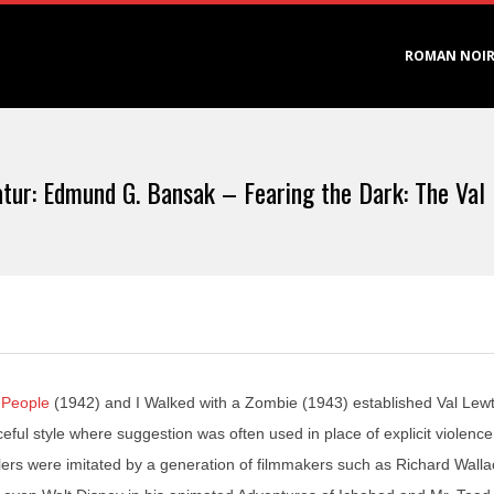
Primary
ROMAN NOI
Navigation
Menu
atur: Edmund G. Bansak – Fearing the Dark: The Val
 People
(1942) and I Walked with a Zombie (1943) established Val Lewt
eful style where suggestion was often used in place of explicit violence.
llers were imitated by a generation of filmmakers such as Richard Walla