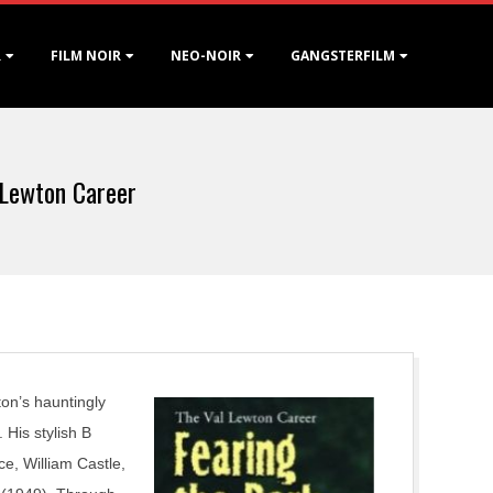
R
FILM NOIR
NEO-NOIR
GANGSTERFILM
 Lewton Career
on’s hauntingly
 His stylish B
ce, William Castle,