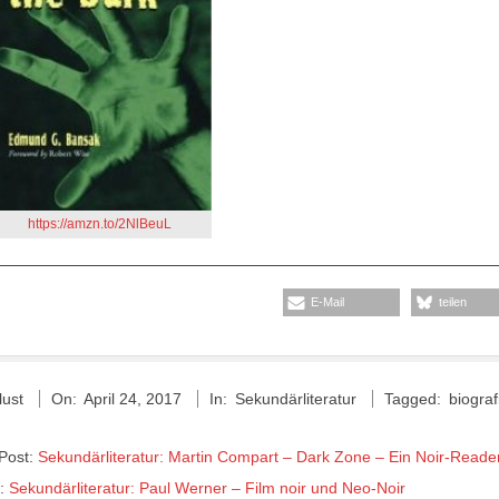
https://amzn.to/2NlBeuL
E-Mail
teilen
lust
On:
April 24, 2017
In:
Sekundärliteratur
Tagged:
biograf
 Post:
Sekundärliteratur: Martin Compart – Dark Zone – Ein Noir-Reade
t:
Sekundärliteratur: Paul Werner – Film noir und Neo-Noir