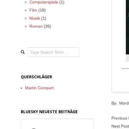
Computerspiele
(1)
Film
(18)
Musik
(1)
Roman
(36)
Search
QUERSCHLÄGER
Martin Compart
2017-
By:
Mord
04-
BLUESKY NEUESTE BEITRÄGE
24
Previous
Next Pos