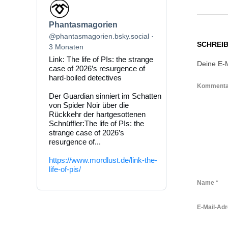
Beitrag
von
Phantasmagorien
Phantasmagorien
auf
Bluesky
@phantasmagorien.bsky.social
SCHREI
ansehen
3 Monaten
Link: The life of PIs: the strange
Deine E-M
case of 2026’s resurgence of
hard-boiled detectives
Komment
Der Guardian sinniert im Schatten
von Spider Noir über die
Rückkehr der hartgesottenen
Schnüffler:The life of PIs: the
strange case of 2026’s
resurgence of...
https://www.mordlust.de/link-the-
life-of-pis/
Name
*
E-Mail-Ad