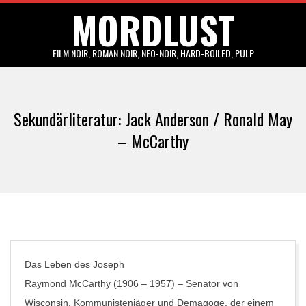
MORDLUST
Skip
to
content
FILM NOIR, ROMAN NOIR, NEO-NOIR, HARD-BOILED, PULP
Primary
Navigation
Sekundärliteratur: Jack Anderson / Ronald May
Menu
– McCarthy
Das Leben des Joseph
Raymond McCarthy (1906 – 1957) – Senator von
Wisconsin, Kommunistenjäger und Demagoge, der einem