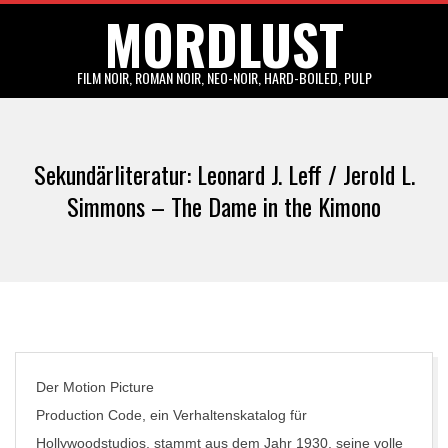
MORDLUST
Skip
to
content
FILM NOIR, ROMAN NOIR, NEO-NOIR, HARD-BOILED, PULP
Primary
Navigation
Sekundärliteratur: Leonard J. Leff / Jerold L.
Menu
Simmons – The Dame in the Kimono
Der Motion Picture
Production Code, ein Verhaltenskatalog für
Hollywoodstudios, stammt aus dem Jahr 1930, seine volle