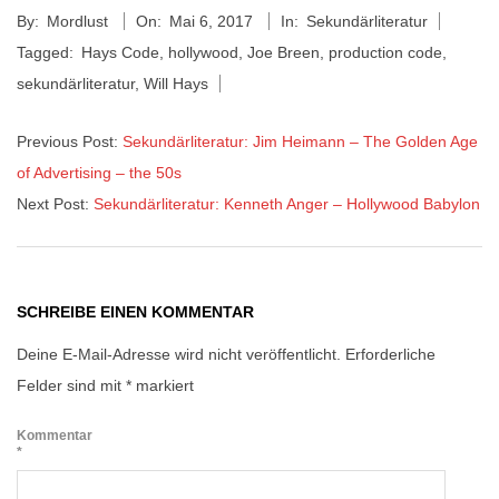
By:
Mordlust
On:
Mai 6, 2017
In:
Sekundärliteratur
05-
Tagged:
Hays Code
,
hollywood
,
Joe Breen
,
production code
,
06
sekundärliteratur
,
Will Hays
Previous Post:
Sekundärliteratur: Jim Heimann – The Golden Age
of Advertising – the 50s
Next Post:
Sekundärliteratur: Kenneth Anger – Hollywood Babylon
SCHREIBE EINEN KOMMENTAR
Deine E-Mail-Adresse wird nicht veröffentlicht.
Erforderliche
Felder sind mit
*
markiert
Kommentar
*