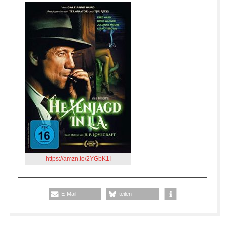
https://amzn.to/2YGbK1I
E-Mail
teilen
2019-