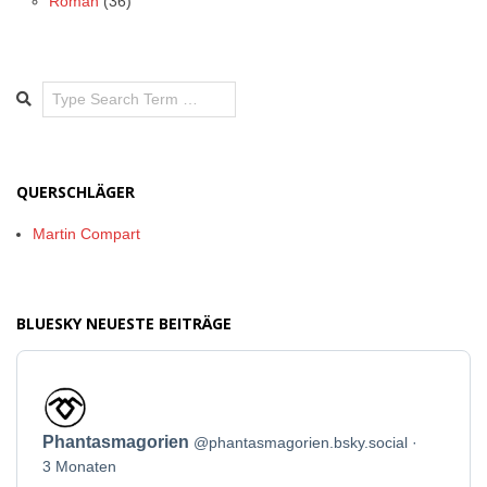
Roman
(36)
Search
QUERSCHLÄGER
Martin Compart
BLUESKY NEUESTE BEITRÄGE
Beitrag
von
Phantasmagorien
Phantasmagorien
@phantasmagorien.bsky.social
auf
Bluesky
3 Monaten
ansehen