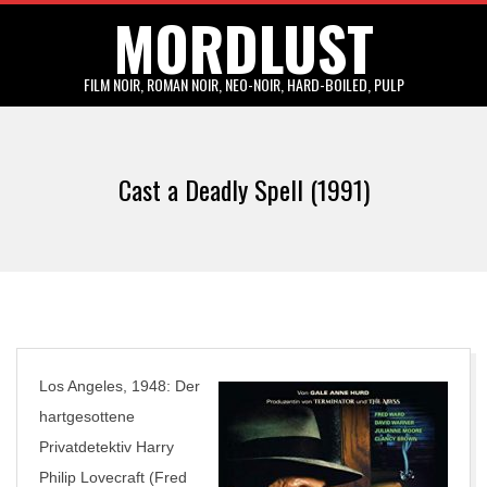
MORDLUST
Skip
to
content
FILM NOIR, ROMAN NOIR, NEO-NOIR, HARD-BOILED, PULP
Primary
Navigation
Cast a Deadly Spell (1991)
Menu
Los Angeles, 1948: Der
hartgesottene
Privatdetektiv Harry
Philip Lovecraft (Fred