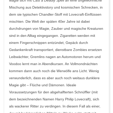
wagte sich mit
Cast a Deadly Spell
an eine ungewöhnliche
Mischung aus Detektivstory und kosmischen Schrecken, in
dem sie typischen Chandler-Stoff mit Lovecraft-Einflüssen
mischten. Die Welt der späten 40er Jahre ist dabei
durchdrungen von Magie, Zauber und magische Kreaturen
sind in den Alltag eingegangen. Zigaretten werden mit
einem Fingerschnippen entzündet, Gepäck durch
Gedankenkraft transportiert, dienstbare Zombies ersetzen
Leibwächter, Gremlins nagen an Automotoren herum und
Voodoo lernt man in Abendkursen. An Vollmondnächten
kommen dann auch noch die Werwölfe ans Licht. Wenig
verwunderlich, dass es aber auch noch weitaus dunklere
Magie gibt – Flüche und Dämonen. Ideale
Voraussetzungen für den abgehalfterten Schnüffler (mit
dem bezeichnenden Namen Harry Philip Lovecraft), sich
als wackerer Ritter zu verdingen. In diesem Fall als einer,